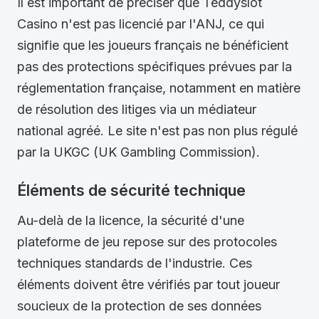
Il est important de préciser que Teddyslot
Casino n'est pas licencié par l'ANJ, ce qui
signifie que les joueurs français ne bénéficient
pas des protections spécifiques prévues par la
réglementation française, notamment en matière
de résolution des litiges via un médiateur
national agréé. Le site n'est pas non plus régulé
par la UKGC (UK Gambling Commission).
Éléments de sécurité technique
Au-delà de la licence, la sécurité d'une
plateforme de jeu repose sur des protocoles
techniques standards de l'industrie. Ces
éléments doivent être vérifiés par tout joueur
soucieux de la protection de ses données