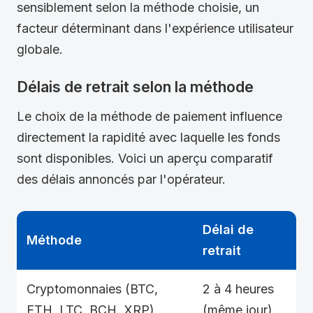
sensiblement selon la méthode choisie, un
facteur déterminant dans l'expérience utilisateur
globale.
Délais de retrait selon la méthode
Le choix de la méthode de paiement influence
directement la rapidité avec laquelle les fonds
sont disponibles. Voici un aperçu comparatif
des délais annoncés par l'opérateur.
Délai de
Méthode
retrait
Cryptomonnaies (BTC,
2 à 4 heures
ETH, LTC, BCH, XRP)
(même jour)