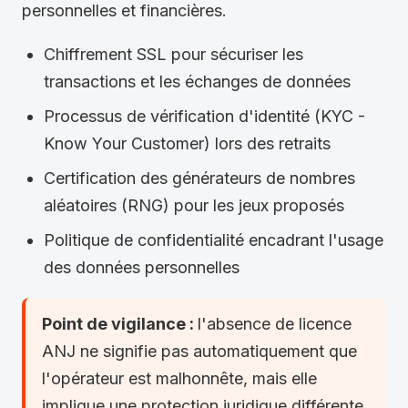
personnelles et financières.
Chiffrement SSL pour sécuriser les
transactions et les échanges de données
Processus de vérification d'identité (KYC -
Know Your Customer) lors des retraits
Certification des générateurs de nombres
aléatoires (RNG) pour les jeux proposés
Politique de confidentialité encadrant l'usage
des données personnelles
Point de vigilance :
l'absence de licence
ANJ ne signifie pas automatiquement que
l'opérateur est malhonnête, mais elle
implique une protection juridique différente