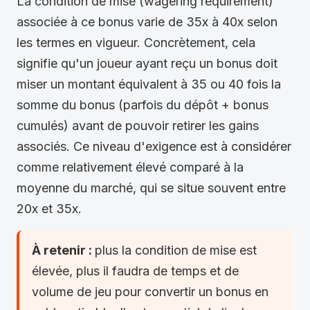
La condition de mise (wagering requirement)
associée à ce bonus varie de 35x à 40x selon
les termes en vigueur. Concrètement, cela
signifie qu'un joueur ayant reçu un bonus doit
miser un montant équivalent à 35 ou 40 fois la
somme du bonus (parfois du dépôt + bonus
cumulés) avant de pouvoir retirer les gains
associés. Ce niveau d'exigence est à considérer
comme relativement élevé comparé à la
moyenne du marché, qui se situe souvent entre
20x et 35x.
À retenir :
plus la condition de mise est
élevée, plus il faudra de temps et de
volume de jeu pour convertir un bonus en