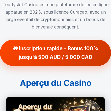
Teddyslot Casino est une plateforme de jeu en ligne
apparue en 2023, sous licence Curaçao, avec un
large éventail de cryptomonnaies et un bonus de
bienvenue conséquent.
🎁 Inscription rapide – Bonus 100%
jusqu'à 500 AUD / 5 000 CAD
Aperçu du Casino