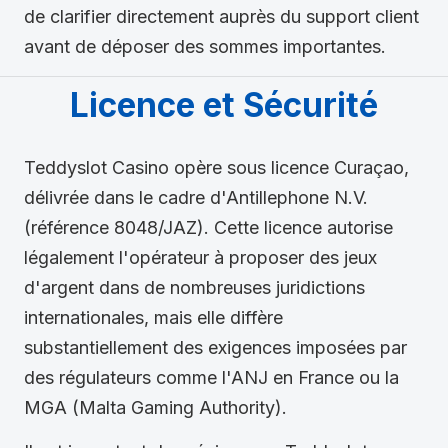
de clarifier directement auprès du support client
avant de déposer des sommes importantes.
Licence et Sécurité
Teddyslot Casino opère sous licence Curaçao,
délivrée dans le cadre d'Antillephone N.V.
(référence 8048/JAZ). Cette licence autorise
légalement l'opérateur à proposer des jeux
d'argent dans de nombreuses juridictions
internationales, mais elle diffère
substantiellement des exigences imposées par
des régulateurs comme l'ANJ en France ou la
MGA (Malta Gaming Authority).