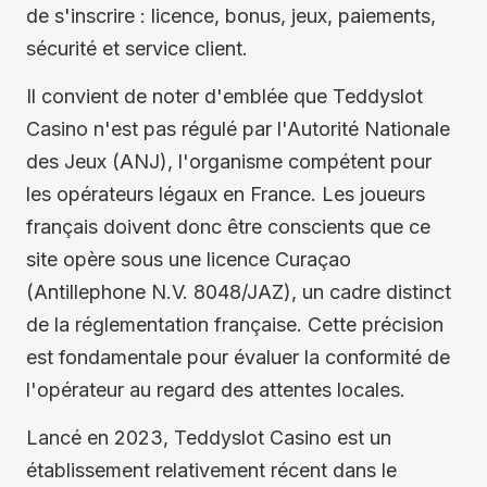
de s'inscrire : licence, bonus, jeux, paiements,
sécurité et service client.
Il convient de noter d'emblée que Teddyslot
Casino n'est pas régulé par l'Autorité Nationale
des Jeux (ANJ), l'organisme compétent pour
les opérateurs légaux en France. Les joueurs
français doivent donc être conscients que ce
site opère sous une licence Curaçao
(Antillephone N.V. 8048/JAZ), un cadre distinct
de la réglementation française. Cette précision
est fondamentale pour évaluer la conformité de
l'opérateur au regard des attentes locales.
Lancé en 2023, Teddyslot Casino est un
établissement relativement récent dans le