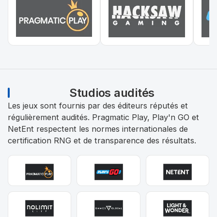
Studios audités
Les jeux sont fournis par des éditeurs réputés et
régulièrement audités. Pragmatic Play, Play'n GO et
NetEnt respectent les normes internationales de
certification RNG et de transparence des résultats.