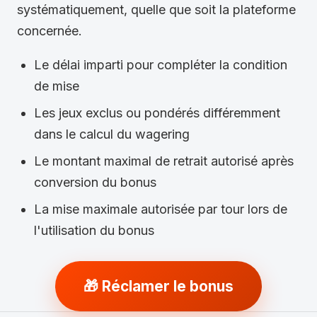
systématiquement, quelle que soit la plateforme
concernée.
Le délai imparti pour compléter la condition
de mise
Les jeux exclus ou pondérés différemment
dans le calcul du wagering
Le montant maximal de retrait autorisé après
conversion du bonus
La mise maximale autorisée par tour lors de
l'utilisation du bonus
🎁 Réclamer le bonus