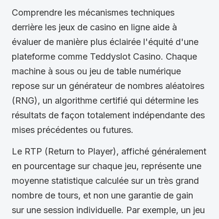
Comprendre les mécanismes techniques
derrière les jeux de casino en ligne aide à
évaluer de manière plus éclairée l'équité d'une
plateforme comme Teddyslot Casino. Chaque
machine à sous ou jeu de table numérique
repose sur un générateur de nombres aléatoires
(RNG), un algorithme certifié qui détermine les
résultats de façon totalement indépendante des
mises précédentes ou futures.
Le RTP (Return to Player), affiché généralement
en pourcentage sur chaque jeu, représente une
moyenne statistique calculée sur un très grand
nombre de tours, et non une garantie de gain
sur une session individuelle. Par exemple, un jeu