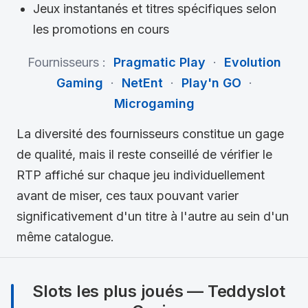
Jeux instantanés et titres spécifiques selon
les promotions en cours
Fournisseurs :
Pragmatic Play
·
Evolution
Gaming
·
NetEnt
·
Play'n GO
·
Microgaming
La diversité des fournisseurs constitue un gage
de qualité, mais il reste conseillé de vérifier le
RTP affiché sur chaque jeu individuellement
avant de miser, ces taux pouvant varier
significativement d'un titre à l'autre au sein d'un
même catalogue.
Slots les plus joués — Teddyslot