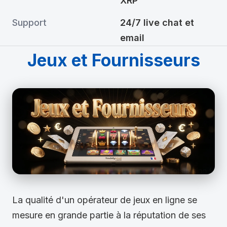
XRP
Support
24/7 live chat et
email
Jeux et Fournisseurs
La qualité d'un opérateur de jeux en ligne se
mesure en grande partie à la réputation de ses